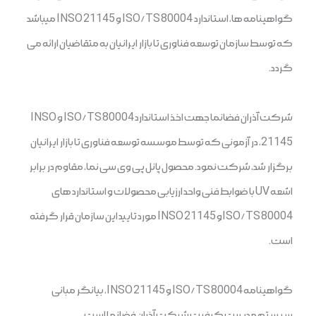
گواهینامه ‏ها، استاندارد ISO/TS 80004 و INSO 21145 می‎باشد
گردد.
شرکت آذران فضانما جهت اخذ استاندارد ISO/TS 80004 و INSO
21145، در آزمونی که توسط موسسه توسعه فناوری تا بازار ایرانیان
برگزار شد، شرکت نمود. محصول پانل پی وی سی نما، مقاوم در برابر
اشعه UV با ضوابط فنی واحد ارزیابی محصولات و استاندارد های
ISO/TS 80004و INSO 21145 مورد تایید این سازمان قرار گرفته
است.
گواهینامه ISO/TS 80004 و INSO 21145، بیانگر مبانی
سیستم مدیریت کیفیت شرکت آذران فضانما است.