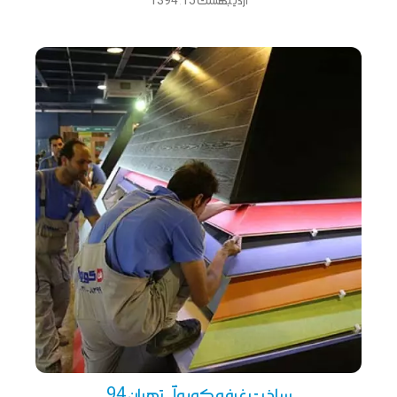
اردیبهشت 15, 1394
ساخت غرفه کوبوآ _ تهران 94