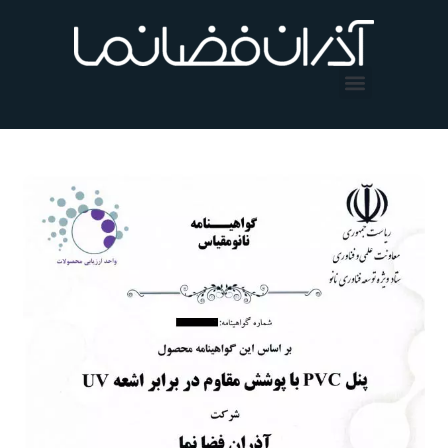
فتن
ه
حتوا