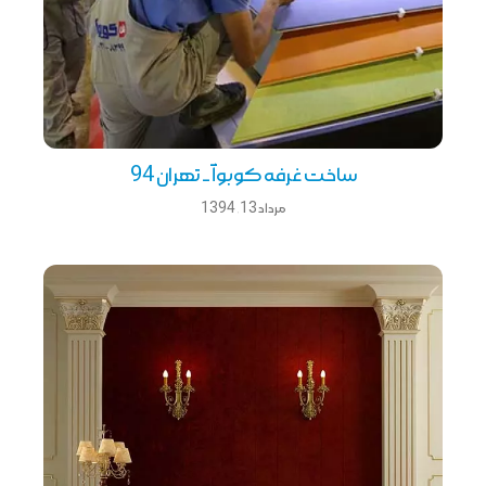
ساخت غرفه کوبوآ _ تهران 94
مرداد 13, 1394