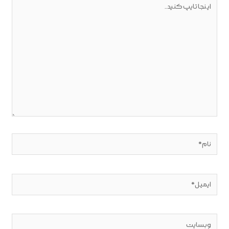
تایپ
کنید..
نام*
ایمیل*
وبسایت