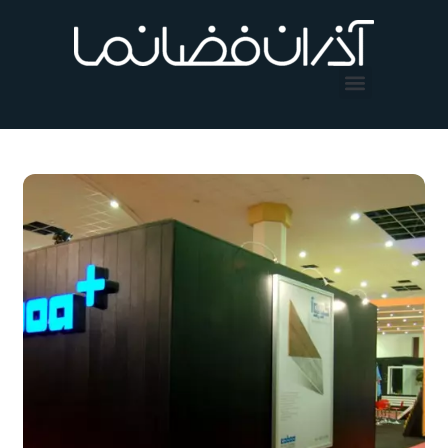
فتن
ه
حتوا