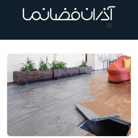
فتن
ه
حتوا