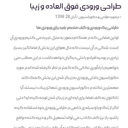
طراحی ورودی فوق العاده و زیبا
/
درمورد طراحی و دکوراسیون
/
آبان 28, 1398
طراحی یک ورودی و کف منحصر بفرد برای ورودی ها
اولین فضایی که در هنگام حضور به منزل، تجربه می کنیم ورودی آن
است. شکی در آن نیست که حال هوای این بخش از فضا تاثیر بسیار
زیادی در روحیه افراد و یا حتی دیگران خواهد داشت. در این مطلب می
خواهیم با یادآوری نکاتی که کمتر در نظر گرفته شده اند در مورد
دکوراسیون داخلی ورودی به زیباتر شدن این بخش کمک کند.
مهمترین نکته در دکوراسیون ورودی تنها تزیینات نیستند.آیا
تاکنون به کف فضا برای ایده ای در زیباتر شدن توجه کرده اید؟ حتی
اگر از رنگ ویا وسیله ی خاصی در طراحی ورودی خود استفاده کرده
باشید،باز نیز کف کاذب می تواند تسهیل گر و خیره کننده واقع
شود. کف کاذب که در اصطلاح به آن کف بلند شده نیز می گویند،