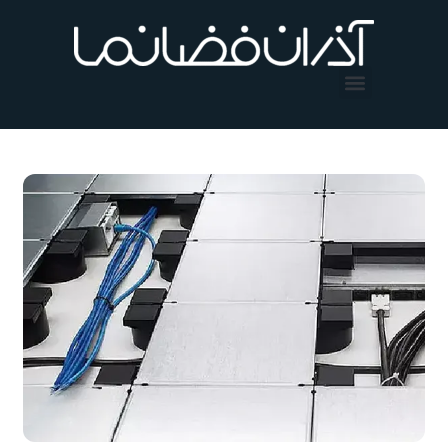
فتن
ه
حتوا