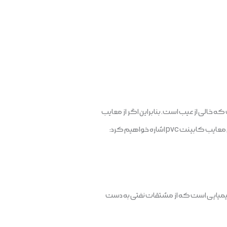
عنا نیست که خالی از عیب است. بنابراین اگر از معایب
 اشاره خواهیم کرد:
 را به محل سکونت خود بیاورید، این کابینت‌ها مناسب نیستند. چون PVC پلیمری شیمیایی است که از مشتقات نفتی به دست