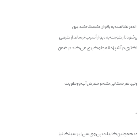
د در نظافت به بانوان کمک کند.‌ بین
د تا رطوبت به دیوار آسیب نرساند. از طرفی
. بین کابینت pvc آنتی باکتریال بوده و از رشد قارچ و باکتری در آشپزخانه جلوگیری می‌کند. در ضمن
 کابینت pvc نیز از این قاعده مستثنی نیست. به‌عبارتی، هر مکانی که در معرض آب و رطوبت
ت. همچنین کابینت پی وی سی زیر سینک نیز