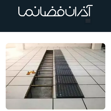
فتن
ه
حتوا