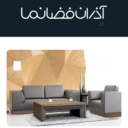
فتن
ه
حتوا