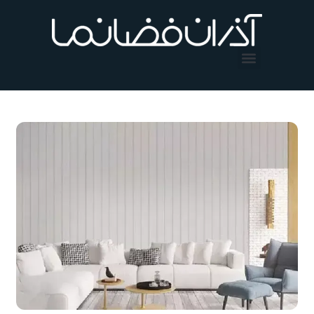
فتن
ه
حتوا