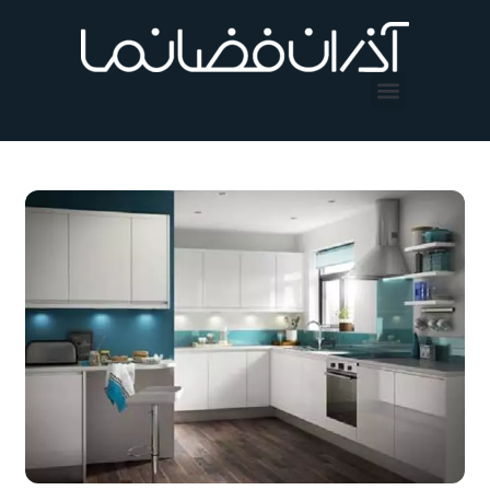
فتن
ه
حتوا