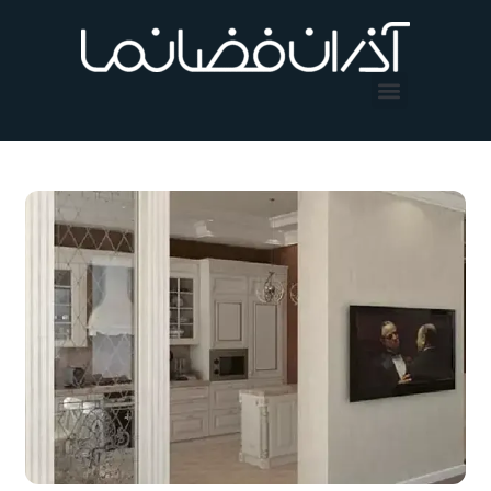
فتن
ه
حتوا