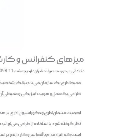
میزهای کنفرانس و کارشن
/
نکاتی در مورد محصولات آذران
/
اردیبهشت 11, 1398
محيط اداری يک سازمان می بايد بيانگر شخصيت و ف
طراحی يک محل و هويت فيزيکی و محيطی آن ، پي
اهمیت مبلمان اداری و دکوراسیون اداری بر همگا
نظر گرفته شود. با استفاده از طراحی می‌توانید مح
است که افراد مدام با آنها سر و کار دارند و ب