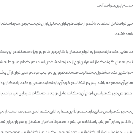
مدت پایین خواهد آمد.
 تواند قابل استفاده باشد و از طرف خریداران به دلیل ارزان قیمت بودن مورد استقبا
واهد داشت.
‌هایی که دارند مجهز به انواع مبلمان با کاربردی خاص و ویژه هستند. در این مک
ستیم. همان گونه که از اسم این نوع از میزها مشخص است هر کدام مربوط به 
مراکزی که مشغول به فعالیت هستند ضروری و واجب بوده و نمی‌توان از آن 
ای آن مجموعه باشد. پس در انتخاب و خرید آن باید نهایت سعی و دقت را به کار برد 
صوص میز کنفرانس، انواع آن و نکات قابل توجه در هنگام خرید این میز در اختیار
ن به میز کنفرانس تعلق دارد. معمولاً این فضا به اتاق کنفرانس معروف است. از
اری کلاس‌های آموزشی استفاده می‌شود. معمولاً صاحبان مشاغل و مدیران برای ت
ترین نمونه را برای اتاق کنفرانس خود تهیه می‌کنند. میز کنفرانس مدرن هم به مرا