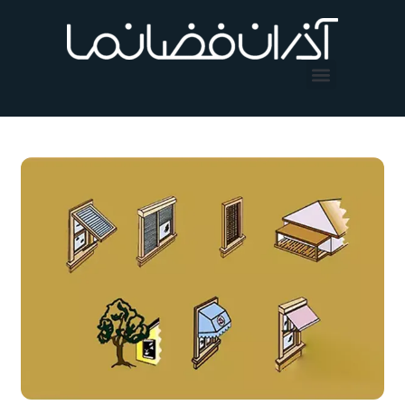
فتن
ه
حتوا