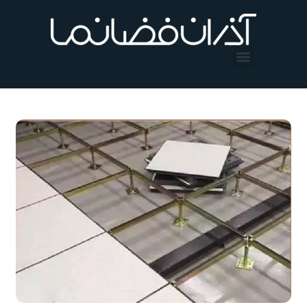
فتن
ه
حتوا