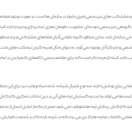
شارکت های غیر رسمی امری دشوار در سازمان ها است. در صورت وجود فضاهای 
ی غیر رسمی خود مثل؛ مشورت، طوفان مغزی، ایده پردازی و غیره را دارند، البته افر
سازمان دارند. به این منظور گروه طراحی آذران فضاهای مشارکتی و چند منظوره 
شخصی و تمرکز آنان بوجود نمی آورد. به عنوان مثال تعبیه کردن نیمکت های راحت 
ترغیب کند، البته لازم به ذکر است که برای مقاصد رسمی، اتاقهای کنفرانس در تم
یی برای نوشتن را دارند. سه نوع متریال شیشه، تخته سیاه و وایت برد برای این من
ار جلسه ها می تواند به ثبت و گسترش ایده های آنی در حین تبادلات فکری کارکنا
کارکنان، پردازش ایده ها متوقف نمی شود ضمن اینکه از تمایل انسان از به تصوی
یی کلمات و ایده ها را از بین می برند که در نتیجه بازده کار در بلندمدت افزایش می